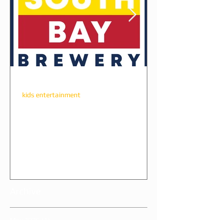
ameliacl2004
kids entertainment
The Perfect Party Combo:
Great South Bay Brewery +
All Star Party Long Island
If you’re searching for the ultimate family-
friendly event experience on Long Island, look
no further than the incredible partnership
between a top-tier venue and high-energy
Archive
entertainment company. That’s exactly
what came to life at a recent St. Patrick’s
Day celebration hosted at Great South Bay