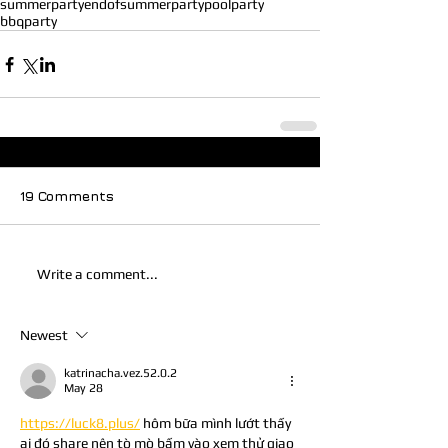
summerparty
endofsummerparty
poolparty
bbqparty
19 Comments
Write a comment...
Newest
katrinacha.vez.52.0.2
May 28
https://luck8.plus/
 hôm bữa mình lướt thấy 
ai đó share nên tò mò bấm vào xem thử giao 