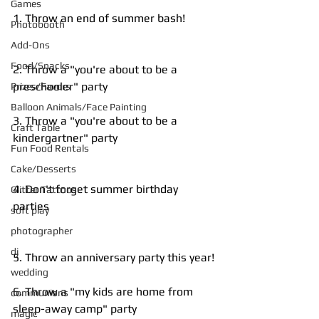
Games
1. Throw an end of summer bash!
Photobooth
Add-Ons
Food/Snacks
2. Throw a "you're about to be a 
preschooler" party 
Prizes/Favors
Balloon Animals/Face Painting
3. Throw a "you're about to be a 
Craft Table
kindergartner" party
Fun Food Rentals
Cake/Desserts
4. Don't forget summer birthday 
Glitter Tattoos
parties
soft play
photographer
dj
5. Throw an anniversary party this year!
wedding
6. Throw a "my kids are home from 
communions
sleep-away camp" party
magic