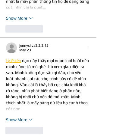
nhất là mấy phần thông tin họ để dạng bảng 
cột, nhìn cái là quét…
Show More
Like
Reply
jennysilva3.2.3.12
May 23
tỷ lệ kèo
 dạo này thấy mọi người nói hoài nên 
mình cũng tò mò ghé thử xem giao diện ra 
sao. Mình không đọc sâu gì đâu, chủ yếu 
lướt nhanh coi cách họ trình bày có dễ nhìn 
không. Vào cái là thấy bố cục chia khối khá 
rõ ràng, nhìn phát biết đang ở phần nào, 
không bị nhồi chữ nên đỡ mỏi mắt. Mình 
thích nhất là mấy bảng dữ liệu họ canh theo 
cột gọn…
Show More
Like
Reply