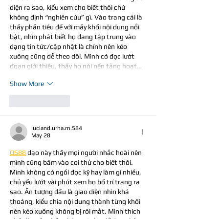
diện ra sao, kiểu xem cho biết thôi chứ 
không định “nghiên cứu” gì. Vào trang cái là 
thấy phần tiêu đề với mấy khối nội dung nổi 
bật, nhìn phát biết họ đang tập trung vào 
dạng tin tức/cập nhật là chính nên kéo 
xuống cũng dễ theo dõi. Mình có đọc lướt 
đoạn giới thiệu, thấy họ nói nền tảng hoạt…
Show More
Like
Reply
luciand.urha.m.584
May 28
QS88
 dạo này thấy mọi người nhắc hoài nên 
mình cũng bấm vào coi thử cho biết thôi. 
Mình không có ngồi đọc kỹ hay làm gì nhiều, 
chủ yếu lướt vài phút xem họ bố trí trang ra 
sao. Ấn tượng đầu là giao diện nhìn khá 
thoáng, kiểu chia nội dung thành từng khối 
nên kéo xuống không bị rối mắt. Mình thích 