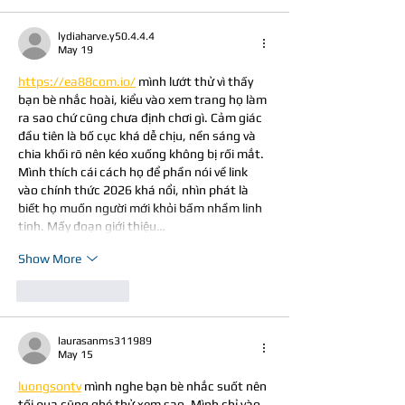
lydiaharve.y50.4.4.4
May 19
https://ea88com.io/
 mình lướt thử vì thấy 
bạn bè nhắc hoài, kiểu vào xem trang họ làm 
ra sao chứ cũng chưa định chơi gì. Cảm giác 
đầu tiên là bố cục khá dễ chịu, nền sáng và 
chia khối rõ nên kéo xuống không bị rối mắt. 
Mình thích cái cách họ để phần nói về link 
vào chính thức 2026 khá nổi, nhìn phát là 
biết họ muốn người mới khỏi bấm nhầm linh 
tinh. Mấy đoạn giới thiệu…
Show More
Like
Reply
laurasanms311989
May 15
luongsontv
 mình nghe bạn bè nhắc suốt nên 
tối qua cũng ghé thử xem sao. Mình chỉ vào 