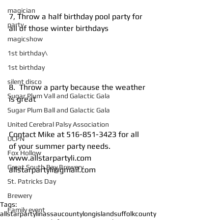
magician
7, Throw a half birthday pool party for 
party
all of those winter birthdays
magicshow
1st birthday\
1st birthday
silent disco
8.  Throw a party because the weather 
Sugar Plum Vall and Galactic Gala
is great
Sugar Plum Ball and Galactic Gala
United Cerebral Palsy Association
Contact Mike at 516-851-3423 for all 
UCPN
of your summer party needs.
Fox Hollow
www.allstarpartyli.com
Great South Bay Brewery
allstarpartyli@gmail.com
St. Patricks Day
Brewery
Tags:
Family event
allstarpartyli
nassaucounty
longisland
suffolkcounty