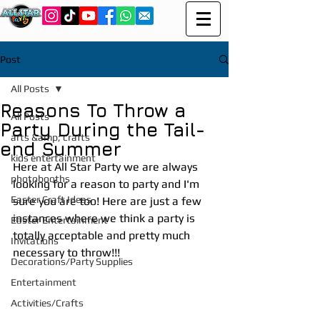
Post
All Posts
Reasons To Throw a
All Posts
Party During the Tail-
arts &amp; crafts
end Summer
kids entertainment
Here at All Star Party we are always 
photobooths
looking for a reason to party and I'm 
Easter Craft Ideas
sure you are too! Here are just a few 
instances where we think a party is 
Easter Entertainment
totally acceptable and pretty much 
Invitations
necessary to throw!!! 
Decorations/Party Supplies
Entertainment
Activities/Crafts